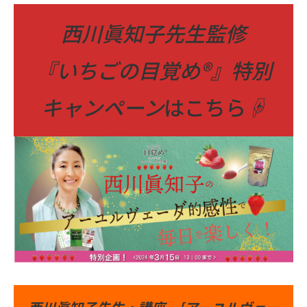
西川眞知子先生監修
『いちごの目覚め®』特別
キャンペーン
はこちら
☟