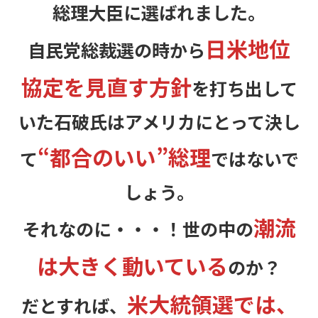
総理大臣に選ばれました。
日米地位
自民党総裁選の時から
協定を見直す方針
を打ち出して
いた石破氏はアメリカにとって決し
“都合のいい”総理
て
ではないで
しょう。
潮流
それなのに・・・！世の中の
は大きく動いている
のか？
米大統領選では、
だとすれば、