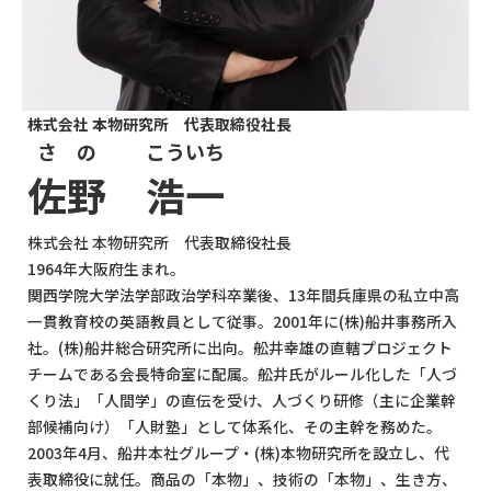
株式会社 本物研究所 代表取締役社長
さの
こういち
佐野
浩一
株式会社 本物研究所 代表取締役社長
1964年大阪府生まれ。
関西学院大学法学部政治学科卒業後、13年間兵庫県の私立中高
一貫教育校の英語教員として従事。2001年に(株)船井事務所入
社。(株)船井総合研究所に出向。舩井幸雄の直轄プロジェクト
チームである会長特命室に配属。舩井氏がルール化した「人づ
くり法」「人間学」の直伝を受け、人づくり研修（主に企業幹
部候補向け）「人財塾」として体系化、その主幹を務めた。
2003年4月、船井本社グループ・(株)本物研究所を設立し、代
表取締役に就任。商品の「本物」、技術の「本物」、生き方、