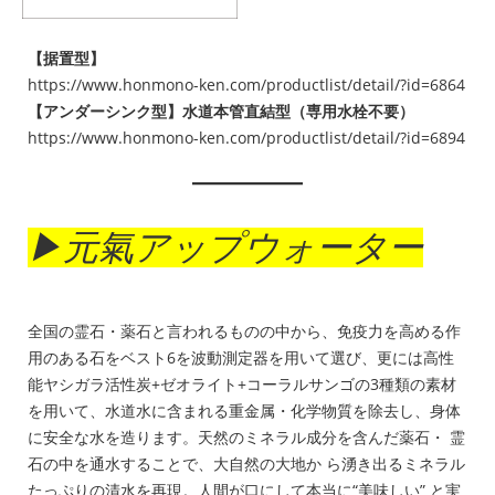
【据置型】
https://www.honmono-ken.com/productlist/detail/?id=6864
【アンダーシンク型】水道本管直結型（専用水栓不要）
https://www.honmono-ken.com/productlist/detail/?id=6894
▶元氣アップウォーター
全国の霊石・薬石と言われるものの中から、免疫力を高める作
用のある石をベスト6を波動測定器を用いて選び、更には高性
能ヤシガラ活性炭+ゼオライト+コーラルサンゴの3種類の素材
を用いて、水道水に含まれる重金属・化学物質を除去し、身体
に安全な水を造ります。天然のミネラル成分を含んだ薬石・ 霊
石の中を通水することで、大自然の大地か ら湧き出るミネラル
たっぷりの清水を再現。人間が口にして本当に“美味しい” と実