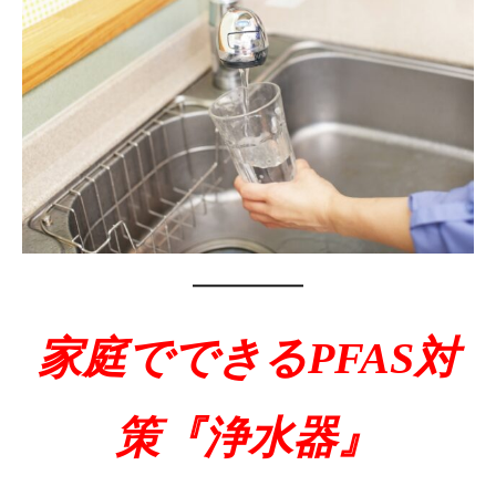
家庭でできるPFAS対
策『浄水器』