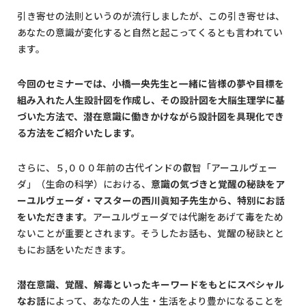
引き寄せの法則というのが流行しましたが、この引き寄せは、
あなたの意識が変化すると自然と起こってくるとも言われてい
ます。
今回のセミナーでは、小橋一央先生と一緒に皆様の夢や目標を
組み入れた人生設計図を作成し、その設計図を大脳生理学に基
づいた方法で、潜在意識に働きかけながら設計図を具現化でき
る方法をご紹介いたします。
さらに、５,０００年前の古代インドの叡智「アーユルヴェー
ダ」（生命の科学）における、
意識の気づきと覚醒の秘訣をア
ーユルヴェーダ・マスターの西川眞知子先生から、特別にお話
をいただきます。
アーユルヴェーダでは代謝をあげて毒をため
ないことが重要とされます。そうしたお話も、覚醒の秘訣とと
もにお話をいただきます。
潜在意識、覚醒、解毒といったキーワードをもとにスペシャル
なお話
によって、あなたの人生・生活をより豊かになることを