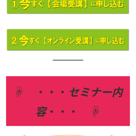
☟ ・・・
セミナー内
容
・・・ ☟