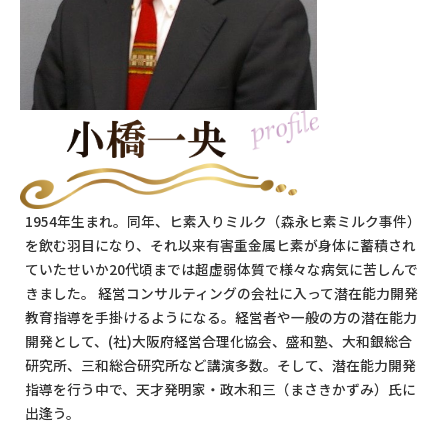
1954年生まれ。同年、ヒ素入りミルク（森永ヒ素ミルク事件）
を飲む羽目になり、それ以来有害重金属ヒ素が身体に蓄積され
ていたせいか20代頃までは超虚弱体質で様々な病気に苦しんで
きました。 経営コンサルティングの会社に入って潜在能力開発
教育指導を手掛けるようになる。経営者や一般の方の潜在能力
開発として、(社)大阪府経営合理化協会、盛和塾、大和銀総合
研究所、三和総合研究所など講演多数。そして、潜在能力開発
指導を行う中で、天才発明家・政木和三（まさきかずみ）氏に
出逢う。