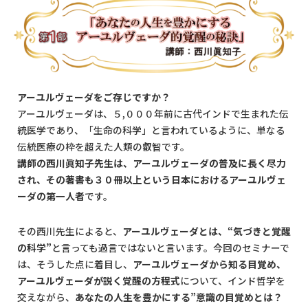
アーユルヴェーダをご存じですか？
アーユルヴェーダは、５,０００年前に古代インドで生まれた伝
統医学であり、「生命の科学」と言われているように、単なる
伝統医療の枠を超えた人類の叡智です。
講師の西川眞知子先生は、アーユルヴェーダの普及に長く尽力
され、その著書も３０冊以上という日本におけるアーユルヴェ
ーダの第一人者
です。
その西川先生によると、
アーユルヴェーダとは、“気づきと覚醒
の科学”
と言っても過言ではないと言います。今回のセミナーで
は、そうした点に着目し、
アーユルヴェーダから知る目覚め、
アーユルヴェーダが説く覚醒の方程式
について、インド哲学を
交えながら、
あなたの人生を豊かにする”意識の目覚めとは？