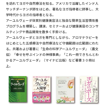
を訪れてヨガや自然療法を知る。アメリカで活躍したインド人
サッチダーナンダ師をはじめ、著名なヨガ指導者に師事し、大
学時代からヨガの指導者となる。
アーユルヴェーダ体質別健康美容法と独自な簡単生活習慣改善
プログラムを構築し、講演、セミナーおよび健康美容のコンサ
ルティングや商品開発を数多く手掛ける。
アーユルヴェーダとヨガを専門としながら、アロマテラピーを
はじめとした五感療法や自然療法など守備範囲は広範囲にわた
る。共著および著書に「生命の科学アーユルヴェーダ」（農文
協）「幸せを呼ぶインドの神様事典」「これ一冊できちんとわ
かるアーユルヴェーダ」（マイナビ出版）など著書３０冊以
上。