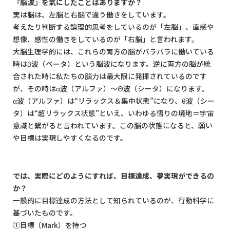
『脳波』を氣にしたことはありますか？
実は脳は、左脳と右脳で違う働きをしています。
考えたり判断する論理的思考をしているのが「左脳」、直感や
想像、感性の働きをしているのが「右脳」と言われます。
大脳生理学的には、これらの両方の脳がバラバラに働いている
時はβ波（ベータ）という脳波になります。逆に両方の脳が統
合された時に私たちの脳力は最大限に発揮されているのです
が、その時はα波（アルファ）～Θ波（シータ）になります。
α波（アルファ）は“リラックス＆集中状態”になり、θ波（シー
タ）は“超リラックス状態”といえ、いわゆる悟りの境地＝宇宙
意識と繋がると言われています。この脳の状態になると、願い
や目標は実現しやすくなるのです。
では、実際にどのようにすれば、目標達成、夢実現ができるの
か？
一般的に目標達成の方法として知られているのが、行動科学に
基づいたものです。
①目標（Mark）を持つ