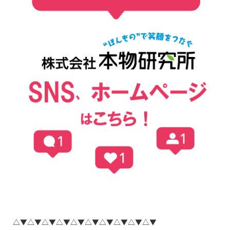
△▼△▼△▼△▼△▼△▼△▼△▼△▼△▼