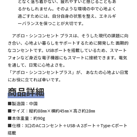
となく落ち着かない、疲れやすいと感じることもあ
るかもしれません。そのような環境の中で心地よく
過ごすためには、自分自身の状態を整え、エネルギ
ーバランスを保つことが大切です。
アポロ・シンコンセント プラスは、そうした現代の課題に向
き合い、心地よい暮らしをサポートするために開発した 画期的
なコンセントです。USBポートを搭載しているため、スマート
フォンなど身近な電子機器にもスマートに接続できます。電気
を通して、日常に心地よさを。
「アポロ・シンコンセントプラス」が、 あなたの心地よい日常
にお役に立てれば幸いです。
商品詳細
■製造国：中国
■サイズ：縦約88㎜×横約45㎜×高さ約28㎜
■本体重量：約90g
■仕様：3口のACコンセント＋USB-A 2ポート＋Type-Cポート
搭載