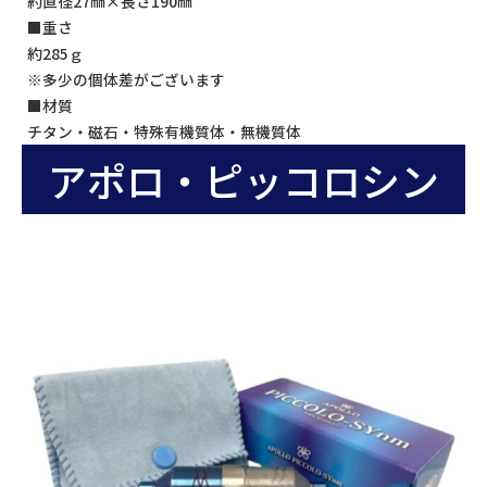
約直径27㎜×長さ190㎜
■重さ
約285ｇ
※多少の個体差がございます
■材質
チタン・磁石・特殊有機質体・無機質体
アポロ・ピッコロシン