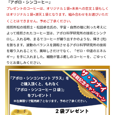
『アポロ・シンコーヒー』
プレゼントのコーヒーは、オリジナル１袋+未来への恋文１袋もしく
はオリジナル１袋+源天１袋となります。組み合わせをお選びいただ
くことはできません。予めご了承ください。
焙煎所松の焙煎士・松田卓也氏の、宇宙・自然の理に則った考えに
よって焙煎されたコーヒー豆は、アポロ科学研究所の技術とシンク
ロし、入れる時、まるでコーヒーが踊り出すかのような、輝き (光)
を放ちます。波動のバランスを調和させるアポロ科学研究所の技術
を取り入れることで、美味しさだけでなく、「ゼロ・中道のエネル
ギー」を手に入れました。細胞が喜ぶ癒しのコーヒーを、ごゆっく
りとお楽しみください。