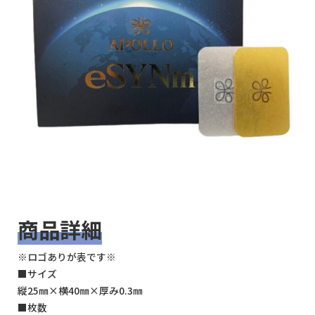
商品詳細
※ロゴありが表です※
■サイズ
縦25㎜×横40㎜×厚み0.3㎜
■枚数