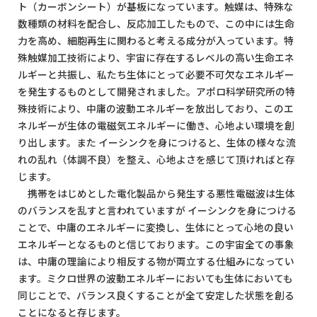
ト（カーボンシート）が基板になっています。触媒は、特殊な
数種類の材料を配合し、反応加工したもので、この中には生命
力を高め、細胞再生に関わると考える成分が入っています。特
殊触媒加工技術により、宇宙に存在するレベルの高い生命エネ
ルギーと共振し、私たち生体にとって必要不可欠なエネルギー
を発生するものとして開発されました。アポロ科学研究所の特
殊技術により、中庸の波動エネルギーを放出しており、このエ
ネルギーが生体の電磁気エネルギーに働き、心地よい環境を創
り出します。また イーシンクを身につけると、生体の様々な流
れの乱れ（体調不良）を整え、心地よさを感じて頂ければと存
じます。
携帯をはじめとした電化製品から発生する悪性電磁波は生体
のバランスを乱すと言われていますが イーシンクを身につける
ことで、中庸のエネルギーに変換し、生体にとって心地の良い
エネルギーとなるものと信じております。この宇宙全ての事象
は、中庸の理論により相反する物が両立する仕組みになってい
ます。ミクロ世界の波動エネルギーにおいても生体においても
同じことで、バランス良くすることが全て安定した状態を創る
ことになると存じます。